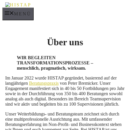
Zum
Inhalt
MENÜ
springen
Über uns
WIR BEGLEITEN
TRANSFORMATIONSPROZESSE –
menschlich, pragmatisch, wirksam.
Im Januar 2022 wurde HISTAP gegründet, basierend auf der
langjährigen
Beratungspraxis
von Peter Bremicker. Unser
Engagement manifestiert sich in 40 bis 50 Fortbildungen pro Jahr
sowie in der Durchführung von 350 bis 400 Beratungen sowohl
analog als auch digital. Besonders im Bereich Teamsupervision
sind wir aktiv und begleiten bis zu 100 Supervisionen jährlich.
Unser Weiterbildungs- und Beratungsteam zeichnet sich durch
eine multiprofessionelle Ausrichtung aus. Mit umfassender
Beratungserfahrung im Non-Profit- und Businesskontext stehen
wir Ihnen und euch kompetent zur Seite. Bei HISTAP ist uns