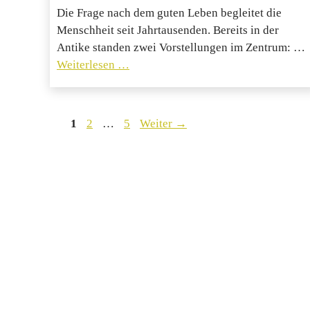
Die Frage nach dem guten Leben begleitet die
Menschheit seit Jahrtausenden. Bereits in der
Antike standen zwei Vorstellungen im Zentrum: …
Weiterlesen …
Seite
Seite
Seite
1
2
…
5
Weiter
→