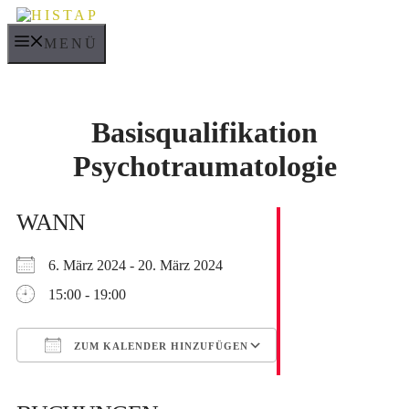
Zum
Inhalt
MENÜ
springen
Basisqualifikation
Psychotraumatologie
WANN
6. März 2024 - 20. März 2024
15:00 - 19:00
ZUM KALENDER HINZUFÜGEN
ICS herunterladen
Google Kalender
iCalendar
Office 365
Outlook Live