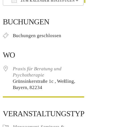
ZUM KALENDER HINZUFÜGEN
ICS herunterladen
Google Kalender
iCalendar
Office 365
Outlook Live
BUCHUNGEN
Buchungen geschlossen
WO
Praxis für Beratung und
Psychotherapie
Grünsinkerstraße 1c , Weßling,
Bayern, 82234
VERANSTALTUNGSTYP
Management-Seminare &