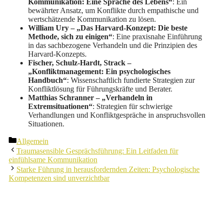
Kommunikation: Eine Sprache des Lebens“
: Ein
bewährter Ansatz, um Konflikte durch empathische und
wertschätzende Kommunikation zu lösen.
William Ury – „Das Harvard-Konzept: Die beste
Methode, sich zu einigen“
: Eine praxisnahe Einführung
in das sachbezogene Verhandeln und die Prinzipien des
Harvard-Konzepts.
Fischer, Schulz-Hardt, Strack –
„Konfliktmanagement: Ein psychologisches
Handbuch“
: Wissenschaftlich fundierte Strategien zur
Konfliktlösung für Führungskräfte und Berater.
Matthias Schranner – „Verhandeln in
Extremsituationen“
: Strategien für schwierige
Verhandlungen und Konfliktgespräche in anspruchsvollen
Situationen.
Kategorien
Allgemein
Traumasensible Gesprächsführung: Ein Leitfaden für
einfühlsame Kommunikation
Starke Führung in herausfordernden Zeiten: Psychologische
Kompetenzen sind unverzichtbar