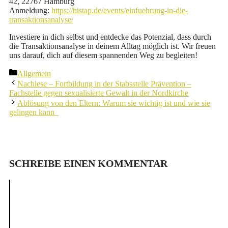
42, 22767 Hamburg
Anmeldung:
https://histap.de/events/einfuehrung-in-die-
transaktionsanalyse/
Investiere in dich selbst und entdecke das Potenzial, dass durch
die Transaktionsanalyse in deinem Alltag möglich ist. Wir freuen
uns darauf, dich auf diesem spannenden Weg zu begleiten!
Kategorien
Allgemein
Nachlese – Fortbildung in der Stabsstelle Prävention –
Fachstelle gegen sexualisierte Gewalt in der Nordkirche
Ablösung von den Eltern: Warum sie wichtig ist und wie sie
gelingen kann
SCHREIBE EINEN KOMMENTAR
Kommentar